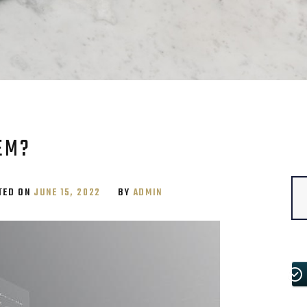
EM?
Se
TED ON
JUNE 15, 2022
BY
ADMIN
for