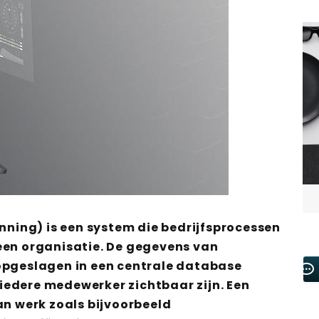
anning) is een system die bedrijfsprocessen
een organisatie. De gegevens van
opgeslagen in een centrale database
n iedere medewerker zichtbaar zijn. Een
an werk zoals bijvoorbeeld