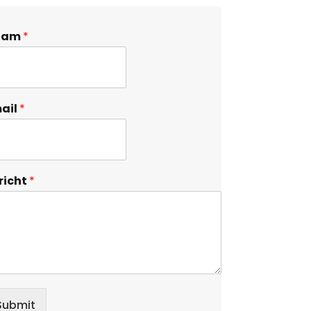
aam
*
ail
*
richt
*
Submit