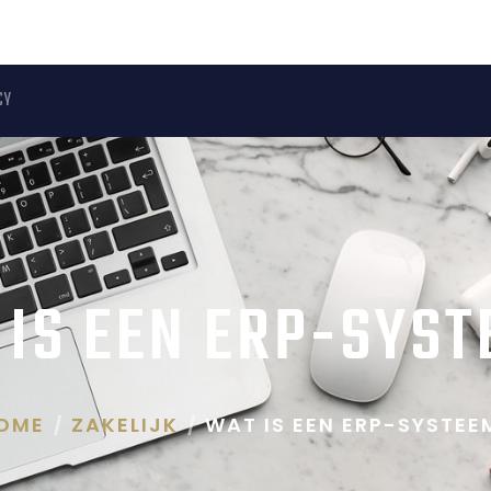
CY
IS EEN ERP-SYS
OME
ZAKELIJK
WAT IS EEN ERP-SYSTEE