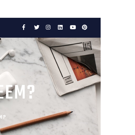
Facebook
Twitter
Instagram
LinkedIn
YouTube
Pinterest
TEEM?
M?