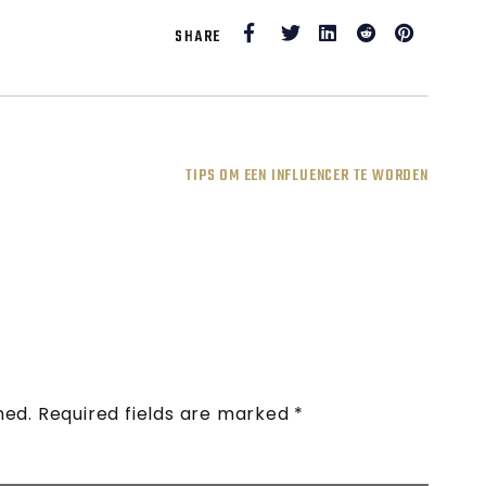
Facebook
Twitter
LinkedIn
Reddit
Pinteres
SHARE
TIPS OM EEN INFLUENCER TE WORDEN
hed.
Required fields are marked
*