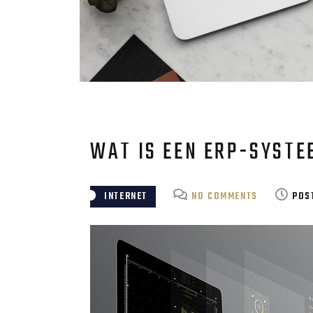
WAT IS EEN ERP-SYSTE
ON
INTERNET
NO COMMENTS
POS
WAT
IS
EEN
ERP-
SYSTEEM?