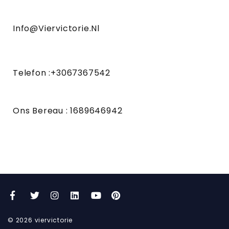
Info@viervictorie.nl
Telefon :+3067367542
Ons Bereau : 1689646942
Facebook
Twitter
Instagram
LinkedIn
YouTube
Pinterest
©
2026
viervictorie