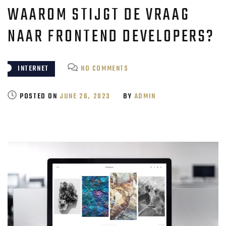
WAAROM STIJGT DE VRAAG
NAAR FRONTEND DEVELOPERS?
ON
INTERNET
NO COMMENTS
WAAROM
STIJGT
POSTED ON
JUNE 26, 2023
BY
ADMIN
DE
VRAAG
NAAR
FRONTEND
DEVELOPERS?