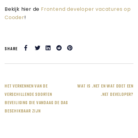
Bekijk hier de
Frontend developer vacatures op
Cooder
!
Facebook
Twitter
LinkedIn
Reddit
Pinterest
SHARE
POST
HET VERKENNEN VAN DE
WAT IS .NET EN WAT DOET EEN
VERSCHILLENDE SOORTEN
.NET DEVELOPER?
NAVIGATION
BEVEILIGING DIE VANDAAG DE DAG
BESCHIKBAAR ZIJN