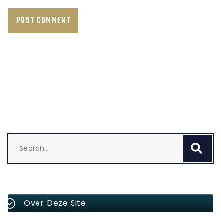
Search
Se
for:
Over Deze Site