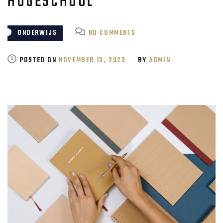
HOGESCHOOL
ON
ONDERWIJS
NO COMMENTS
MET
JE
POSTED ON
NOVEMBER 13, 2023
BY
ADMIN
PENNEN
OP
DE
HOGESCHOOL