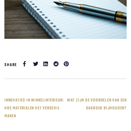
Facebook
Twitter
LinkedIn
Reddit
Pinterest
SHARE
POST
INNOVATIES IN WINKELINTERIEUR:
WAT ZIJN DE VOORDELEN VAN EEN
HOE MATERIALEN HET VERSCHIL
DAGBOEK BIJHOUDEN?
NAVIGATION
MAKEN