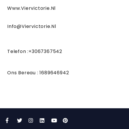
Www.viervictorie.nl
Info@viervictorie.nl
Telefon :+3067367542
Ons Bereau : 1689646942
Facebook
Twitter
Instagram
LinkedIn
YouTube
Pinterest