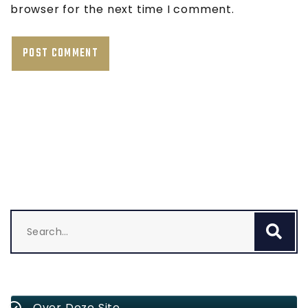
browser for the next time I comment.
Search
Se
for:
Over Deze Site