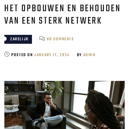
HET OPBOUWEN EN BEHOUDEN
VAN EEN STERK NETWERK
ON
ZAKELIJK
NO COMMENTS
HET
OPBOUWEN
POSTED ON
JANUARY 17, 2024
BY
ADMIN
EN
BEHOUDEN
VAN
EEN
STERK
NETWERK