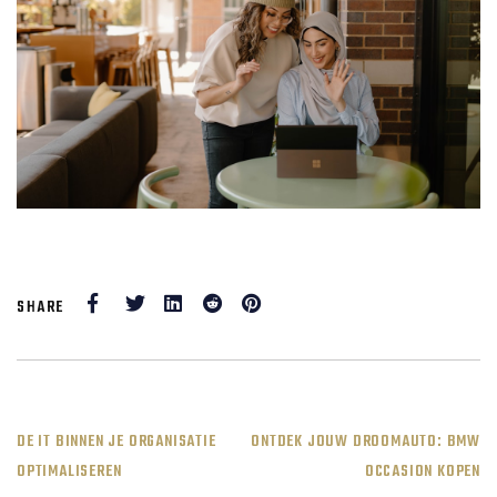
Facebook
Twitter
LinkedIn
Reddit
Pinterest
SHARE
POST
DE IT BINNEN JE ORGANISATIE
ONTDEK JOUW DROOMAUTO: BMW
OPTIMALISEREN
OCCASION KOPEN