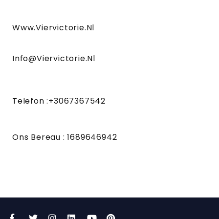
Www.viervictorie.nl
Info@viervictorie.nl
Telefon :+3067367542
Ons Bereau : 1689646942
Facebook
Twitter
Instagram
LinkedIn
YouTube
Pinterest